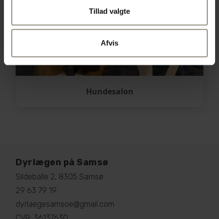
Tillad valgte
Afvis
Hundesalon
Dyrlægen på Samsø
Sildeballe 2, 8305 Samsø
29 63 79 19
dyrlaegesamsoe@gmail.com
CVR: 36137630